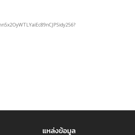
bfRhn5x2OyWTLYaiEc89nCJPSidy256?
แหล่งข้อมูล