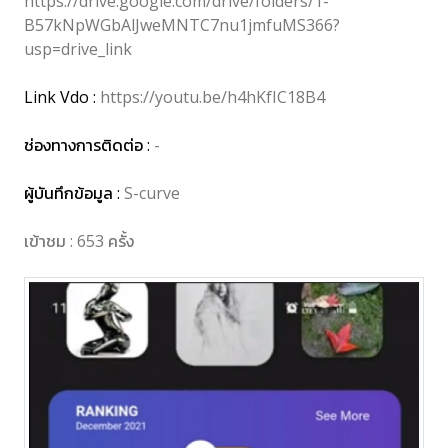
https://drive.google.com/drive/folders/1-
B57kNpWGbAlJweMNTC7nu1jmfuMS366?
usp=drive_link
Link Vdo :
https://youtu.be/h4hKfIC18B4
ช่องทางการติดต่อ :
-
ผู้บันทึกข้อมูล :
S-curve
เข้าชม : 653 ครั้ง