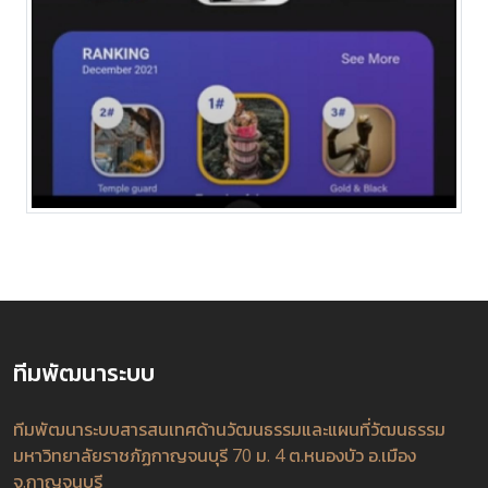
ทีมพัฒนาระบบ
ทีมพัฒนาระบบสารสนเทศด้านวัฒนธรรมและแผนที่วัฒนธรรม
มหาวิทยาลัยราชภัฏกาญจนบุรี 70 ม. 4 ต.หนองบัว อ.เมือง
จ.กาญจนบุรี