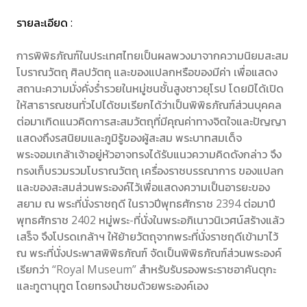
รายละเอียด :
การพิพิธภัณฑ์ในประเทศไทยเป็นผลพวงมาจากความนิยมสะสม
โบราณวัตถุ ศิลปวัตถุ และของแปลกหรือของมีค่า เพื่อแสดง
สถานะความมั่งคั่งร่ำรวยในหมู่ชนชั้นสูงชาวยุโรป โดยมิได้เปิด
ให้สาธารณชนทั่วไปได้ชมเรียกได้ว่าเป็นพิพิธภัณฑ์ส่วนบุคคล
ต่อมาเกิดแนวคิดการสะสมวัตถุที่มีคุณค่าทางจิตใจและปัญญา
แสดงถึงรสนิยมและภูมิรู้ของผู้สะสม พระบาทสมเด็จ
พระจอมเกล้าเจ้าอยู่หัวอาจทรงได้รับแนวความคิดดังกล่าว จึง
ทรงเก็บรวมรวมโบราณวัตถุ เครื่องราชบรรณาการ ของแปลก
และของสะสมส่วนพระองค์ไว้เพื่อแสดงความเป็นอารยะของ
สยาม ณ พระที่นั่งราชฤดี ในราวปีพุทธศักราช 2394 ต่อมาปี
พุทธศักราช 2402 หมู่พระ-ที่นั่งในพระอภิเนาวนิเวศน์สร้างแล้ว
เสร็จ จึงโปรดเกล้าฯ ให้ย้ายวัตถุจากพระที่นั่งราชฤดีเข้ามาไว้
ณ พระที่นั่งประพาสพิพิธภัณฑ์ จัดเป็นพิพิธภัณฑ์ส่วนพระองค์
เรียกว่า “Royal Museum” สำหรับรับรองพระราชอาคันตุกะ
และทูตานุทูต โดยทรงนำชมด้วยพระองค์เอง