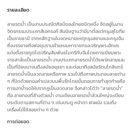
รายละเอียด :
ลายรดน้ำ เป็นงานประณีตศิลป์ของไทยชนิดหนึ่ง จัดอยู่ในงาน
จิตรกรรมประเภทสีเอกรงค์ สันนิษฐานว่ามีมาตั้งแต่กรุงสุโขทัย
เป็นราชธานี จากหลักฐานในจดหมายเหตุกรุงสยามและกรุงจีน
ซึ่งบรรยายถึงพ่อขุนรามคำแหงมหาราชทรงเจริญพระอักษร
แต่งตั้งราชทูตไปเจริญสัมพันธไมตรีกับจีนโดยการเขียนพระ
ราชสาส์นเป็นลายรดน้ำ งานประเภทลายรดน้ำได้แพร่หลายและ
เป็นที่นิยมมาจนถึงสมัยอยุธยา และต่อมาถึงสมัยรัตนโกสินทร์
ลายรดน้ำเป็นลวดลายหรือภาพ รวมไปถึงภาพประกอบลายต่าง
ๆ ที่ปิดด้วยทองคำเปลวบนพื้นรักโดยขั้นตอนการทำสุดท้ายคือ
การเอาน้ำรดให้ปรากฏเป็นลวดลาย จึงกล่าวได้ว่า “ลายรดน้ำ”
คือ ลายทองที่ล้างด้วยน้ำ งานเขียนลายรดน้ำส่วนใหญ่จะเขียน
ประดับตามสถานที่ต่าง ๆ เช่นประตู หน้าตา ฝาผนัง รวมถึง
เครื่องไม้ใช้สอยต่าง ๆ ด้วย
การต่อยอด :