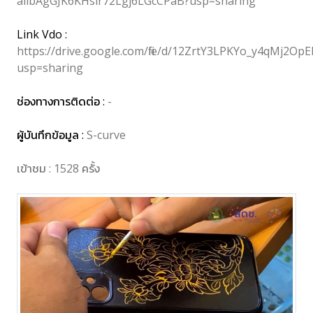
aiibAgGJK6KHslr72Lgj6LGcCPaB?usp=sharing
Link Vdo :
https://drive.google.com/file/d/12ZrtY3LPKYo_y4qMj2O
usp=sharing
ช่องทางการติดต่อ :
-
ผู้บันทึกข้อมูล :
S-curve
เข้าชม : 1528 ครั้ง