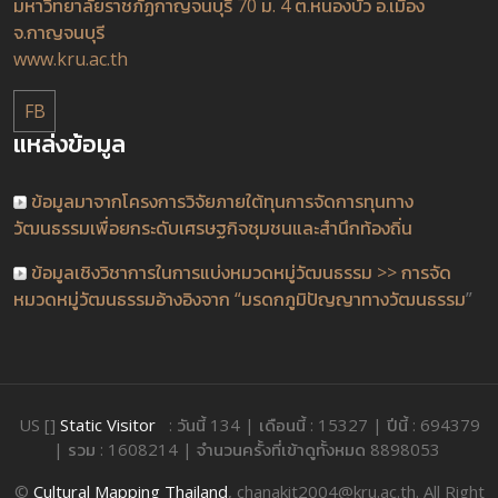
มหาวิทยาลัยราชภัฏกาญจนบุรี 70 ม. 4 ต.หนองบัว อ.เมือง
จ.กาญจนบุรี
www.kru.ac.th
FB
แหล่งข้อมูล
ข้อมูลมาจากโครงการวิจัยภายใต้ทุนการจัดการทุนทาง
วัฒนธรรมเพื่อยกระดับเศรษฐกิจชุมชนและสำนึกท้องถิ่น
ข้อมูลเชิงวิชาการในการแบ่งหมวดหมู่วัฒนธรรม >> การจัด
หมวดหมู่วัฒนธรรมอ้างอิงจาก “มรดกภูมิปัญญาทางวัฒนธรรม
”
US []
Static Visitor
: วันนี้ 134 | เดือนนี้ : 15327 | ปีนี้ : 694379
| รวม : 1608214 | จำนวนครั้งที่เข้าดูทั้งหมด 8898053
©
Cultural Mapping Thailand
, chanakit2004@kru.ac.th. All Right