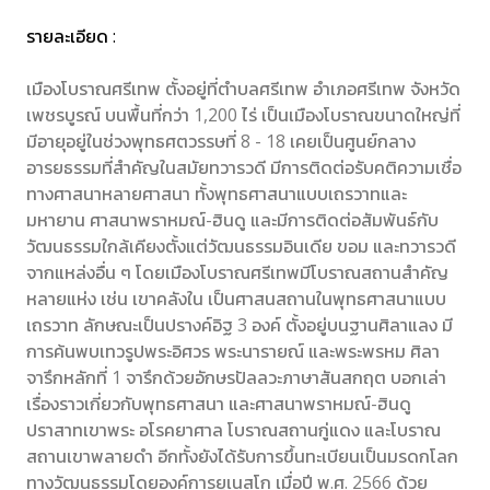
รายละเอียด :
เมืองโบราณศรีเทพ ตั้งอยู่ที่ตำบลศรีเทพ อำเภอศรีเทพ จังหวัด
เพชรบูรณ์ บนพื้นที่กว่า 1,200 ไร่ เป็นเมืองโบราณขนาดใหญ่ที่
มีอายุอยู่ในช่วงพุทธศตวรรษที่ 8 - 18 เคยเป็นศูนย์กลาง
อารยธรรมที่สำคัญในสมัยทวารวดี มีการติดต่อรับคติความเชื่อ
ทางศาสนาหลายศาสนา ทั้งพุทธศาสนาแบบเถรวาทและ
มหายาน ศาสนาพราหมณ์-ฮินดู และมีการติดต่อสัมพันธ์กับ
วัฒนธรรมใกล้เคียงตั้งแต่วัฒนธรรมอินเดีย ขอม และทวารวดี
จากแหล่งอื่น ๆ โดยเมืองโบราณศรีเทพมีโบราณสถานสำคัญ
หลายแห่ง เช่น เขาคลังใน เป็นศาสนสถานในพุทธศาสนาแบบ
เถรวาท ลักษณะเป็นปรางค์อิฐ 3 องค์ ตั้งอยู่บนฐานศิลาแลง มี
การค้นพบเทวรูปพระอิศวร พระนารายณ์ และพระพรหม ศิลา
จารึกหลักที่ 1 จารึกด้วยอักษรปัลลวะภาษาสันสกฤต บอกเล่า
เรื่องราวเกี่ยวกับพุทธศาสนา และศาสนาพราหมณ์-ฮินดู
ปราสาทเขาพระ อโรคยาศาล โบราณสถานกู่แดง และโบราณ
สถานเขาพลายดำ อีกทั้งยังได้รับการขึ้นทะเบียนเป็นมรดกโลก
ทางวัฒนธรรมโดยองค์การยูเนสโก เมื่อปี พ.ศ. 2566 ด้วย