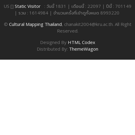
US []
Static Visitor
: วันนี้ 1831 | เดือนนี้ : 22097 | ปีนี้ : 701149
| รวม : 1614984 | จำนวนครั้งที่เข้าดูทั้งหมด 8993220
©
Cultural Mapping Thailand
, chanakit2004@kru.ac.th. All Right
Reserved.
Designed By
HTML Codex
Distributed By:
ThemeWagon