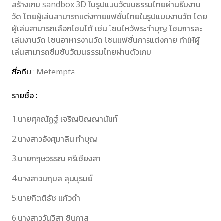
สร้างเกม sandbox 3D ในรูปแบบวัฒนธรรมไทยผ่านธีมงาน
วัด โดยผู้เล่นสามารถแต่งกายแฟชั่นไทยในรูปแบบงานวัด โดย
ผู้เล่นสามารถเลือกโซนได้ เช่น โซนไหว้พระทำบุญ โซนการละ
เล่นงานวัด โซนอาหารงานวัด โซนแฟชั่นการแต่งกาย ทำให้ผู้
เล่นสามารถซึมซับวัฒนธรรมไทยผ่านตัวเกม
ชื่อทีม
: Metempta
รายชื่อ :
1.นายศุภณัฏฐ์ เจริญปัญญานันท์
2.นางสาวอังศุมาลิน ทำบุญ
3.นายกฤษวรรณ ศรีเชียงสา
4.นางสาวนฤมล ลุนบุรมย์
5.นายกิตติธัช แก้วดำ
6.นางสาววันวิสา ชินภาส