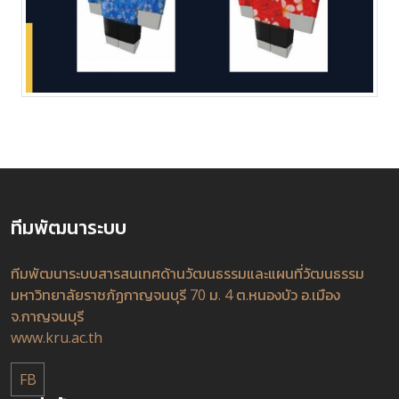
ทีมพัฒนาระบบ
ทีมพัฒนาระบบสารสนเทศด้านวัฒนธรรมและแผนที่วัฒนธรรม
มหาวิทยาลัยราชภัฏกาญจนบุรี 70 ม. 4 ต.หนองบัว อ.เมือง
จ.กาญจนบุรี
www.kru.ac.th
FB