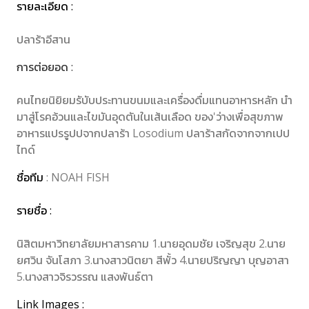
รายละเอียด :
ปลาร้าอีสาน
การต่อยอด :
คนไทยนิยิยมรับับประทานขนมและเครื่องดื่มแทนอาหารหลัก นำ
มาสู่โรคอ้วนและไขมันอุดตันในเส้นเลือด ของ'ว่างเพื่อสุขภาพ
อาหารแปรรูปปจากปลาร้า Losodium ปลาร้าสกัดจากจากเปป
ไทด์
ชื่อทีม
: NOAH FISH
รายชื่อ :
นิสิตมหาวิทยาลัยมหาสารคาม 1.นายอุดมชัย เจริญสุข 2.นาย
ยศวิน จันโสภา 3.นางสาวนิตยา สีพั้ว 4.นายปริญญา บุญอาสา
5.นางสาวจิรวรรณ แสงพันธ์ตา
Link Images :