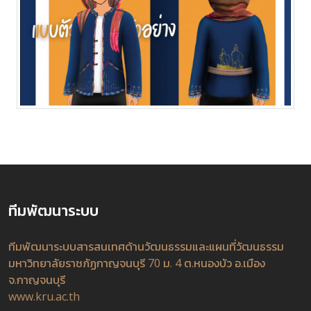
ทีมพัฒนาระบบ
ทีมพัฒนาระบบสารสนเทศด้านวัฒนธรรมและแผนที่วัฒนธรรม
มหาวิทยาลัยราชภัฏกาญจนบุรี 70 ม. 4 ต.หนองบัว อ.เมือง
จ.กาญจนบุรี
www.kru.ac.th