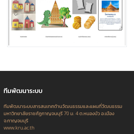
ทีมพัฒนาระบบ
ทีมพัฒนาระบบสารสนเทศด้านวัฒนธรรมและแผนที่วัฒนธรรม
มหาวิทยาลัยราชภัฏกาญจนบุรี 70 ม. 4 ต.หนองบัว อ.เมือง
จ.กาญจนบุรี
www.kru.ac.th