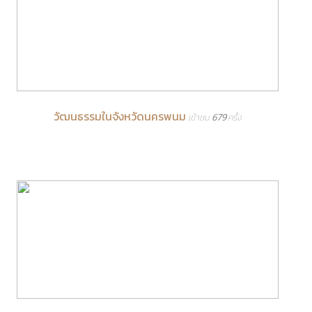
วัฒนธรรมในจังหวัดนครพนม
เข้าชม 679 ครั้ง