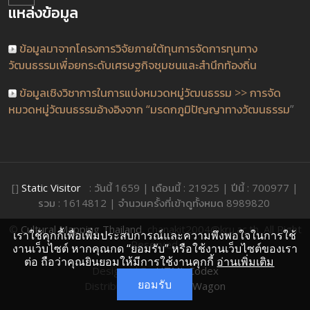
แหล่งข้อมูล
ข้อมูลมาจากโครงการวิจัยภายใต้ทุนการจัดการทุนทาง
วัฒนธรรมเพื่อยกระดับเศรษฐกิจชุมชนและสำนึกท้องถิ่น
ข้อมูลเชิงวิชาการในการแบ่งหมวดหมู่วัฒนธรรม >> การจัด
หมวดหมู่วัฒนธรรมอ้างอิงจาก “มรดกภูมิปัญญาทางวัฒนธรรม
”
[]
Static Visitor
: วันนี้ 1659 | เดือนนี้ : 21925 | ปีนี้ : 700977 |
รวม : 1614812 | จำนวนครั้งที่เข้าดูทั้งหมด 8989820
©
Cultural Mapping Thailand
, chanakit2004@kru.ac.th. All Right
เราใช้คุกกี้เพื่อเพิ่มประสบการณ์และความพึงพอใจในการใช้
Reserved.
งานเว็บไซต์ หากคุณกด “ยอมรับ” หรือใช้งานเว็บไซต์ของเรา
ต่อ ถือว่าคุณยินยอมให้มีการใช้งานคุกกี้
อ่านเพิ่มเติม
Designed By
HTML Codex
ยอมรับ
Distributed By:
ThemeWagon