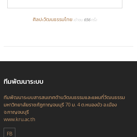
ศิลปะวัฒนธรรมไทย
เข้าชม 656 ครั้ง
ทีมพัฒนาระบบ
ทีมพัฒนาระบบสารสนเทศด้านวัฒนธรรมและแผนที่วัฒนธรรม
มหาวิทยาลัยราชภัฏกาญจนบุรี 70 ม. 4 ต.หนองบัว อ.เมือง
จ.กาญจนบุรี
www.kru.ac.th
FB