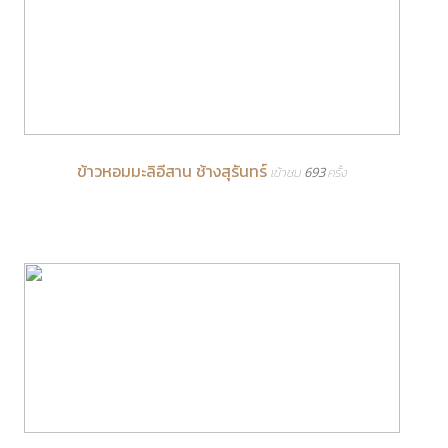
ข้าวหอมมะลิอีสาน ช้างสุรันทร์
เข้าชม 693 ครั้ง