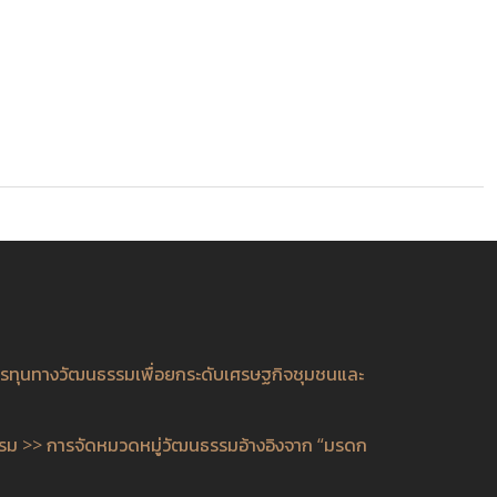
ารทุนทางวัฒนธรรมเพื่อยกระดับเศรษฐกิจชุมชนและ
รรม >> การจัดหมวดหมู่วัฒนธรรมอ้างอิงจาก “มรดก