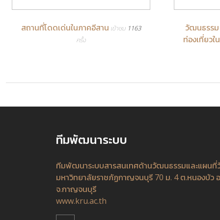
สถานที่โดดเด่นในภาคอีสาน
วัฒนธรรม 
เข้าชม 1163
ท่องเที่ยวใ
ครั้ง
ทีมพัฒนาระบบ
ทีมพัฒนาระบบสารสนเทศด้านวัฒนธรรมและแผนที่
มหาวิทยาลัยราชภัฏกาญจนบุรี 70 ม. 4 ต.หนองบัว อ
จ.กาญจนบุรี
www.kru.ac.th